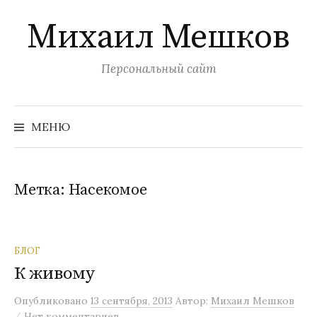
Перейти
Михаил Мешков
к
содержимому
Персональный сайт
Найти:
МЕНЮ
Метка:
Насекомое
БЛОГ
К живому
Опубликовано
13 сентября, 2013
Автор:
Михаил Мешков
/
Нет комментариев