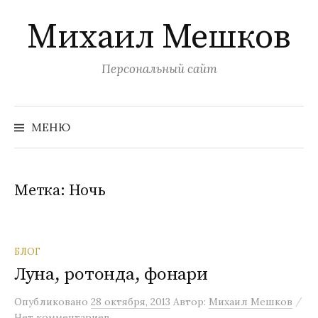
Перейти
Михаил Мешков
к
содержимому
Персональный сайт
Найти:
МЕНЮ
Метка:
Ночь
БЛОГ
Луна, ротонда, фонари
/
Опубликовано
28 октября, 2013
Автор:
Михаил Мешков
Нет комментариев