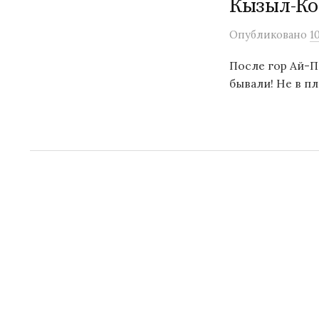
Кызыл-Ко
Опубликовано
1
После гор Ай-П
бывали! Не в пл