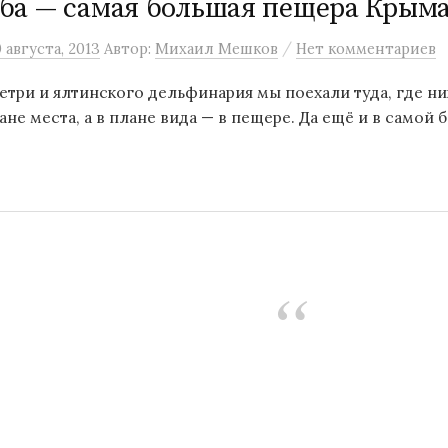
ба — самая большая пещера Крым
/
0 августа, 2013
Автор:
Михаил Мешков
Нет комментариев
етри и ялтинского дельфинария мы поехали туда, где ни
ане места, а в плане вида — в пещере. Да ещё и в самой б