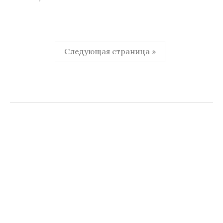
Пагинация
Следующая страница »
записей