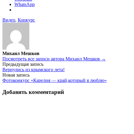
WhatsApp
Видео
,
Конкурс
Михаил Мешков
Посмотреть все записи автора Михаил Мешков →
Навигация
Предыдущая запись
Вернулись из крымского лета!
по
Новая запись
записям
Фотоконкурс «Карелия — край,который я люблю»
Добавить комментарий