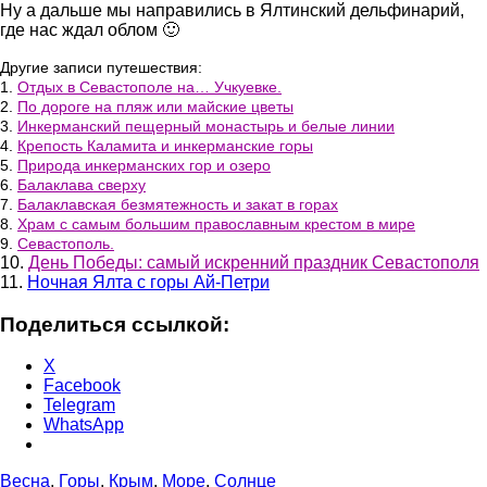
Ну а дальше мы направились в Ялтинский дельфинарий,
где нас ждал облом 🙂
Другие записи путешествия:
1.
Отдых в Севастополе на… Учкуевке.
2.
По дороге на пляж или майские цветы
3.
Инкерманский пещерный монастырь и белые линии
4.
Крепость Каламита и инкерманские горы
5.
Природа инкерманских гор и озеро
6.
Балаклава сверху
7.
Балаклавская безмятежность и закат в горах
8.
Храм с самым большим православным крестом в мире
9.
Севастополь.
10.
День Победы: самый искренний праздник Севастополя
11.
Ночная Ялта с горы Ай-Петри
Поделиться ссылкой:
X
Facebook
Telegram
WhatsApp
Весна
,
Горы
,
Крым
,
Море
,
Солнце