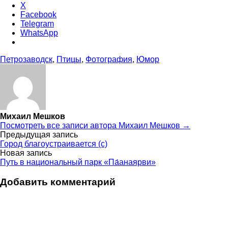
X
Facebook
Telegram
WhatsApp
Петрозаводск
,
Птицы
,
Фотография
,
Юмор
Михаил Мешков
Посмотреть все записи автора Михаил Мешков →
Навигация
Предыдущая запись
Город благоустраивается (с)
по
Новая запись
Путь в национальный парк «Па́анаярви»
записям
Добавить комментарий