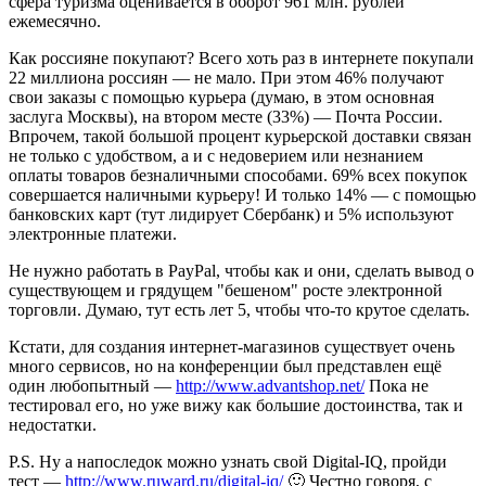
сфера туризма оценивается в оборот 961 млн. рублей
ежемесячно.
Как россияне покупают? Всего хоть раз в интернете покупали
22 миллиона россиян — не мало. При этом 46% получают
свои заказы с помощью курьера (думаю, в этом основная
заслуга Москвы), на втором месте (33%) — Почта России.
Впрочем, такой большой процент курьерской доставки связан
не только с удобством, а и с недоверием или незнанием
оплаты товаров безналичными способами. 69% всех покупок
совершается наличными курьеру! И только 14% — с помощью
банковских карт (тут лидирует Сбербанк) и 5% используют
электронные платежи.
Не нужно работать в PayPal, чтобы как и они, сделать вывод о
существующем и грядущем "бешеном" росте электронной
торговли. Думаю, тут есть лет 5, чтобы что-то крутое сделать.
Кстати, для создания интернет-магазинов существует очень
много сервисов, но на конференции был представлен ещё
один любопытный —
http://www.advantshop.net/
Пока не
тестировал его, но уже вижу как большие достоинства, так и
недостатки.
P.S. Ну а напоследок можно узнать свой Digital-IQ, пройди
тест —
http://www.ruward.ru/digital-iq/
🙂 Честно говоря, с