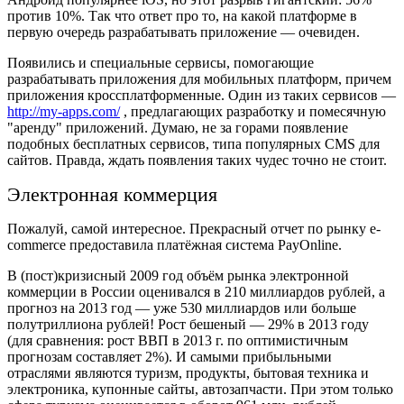
против 10%. Так что ответ про то, на какой платформе в
первую очередь разрабатывать приложение — очевиден.
Появились и специальные сервисы, помогающие
разрабатывать приложения для мобильных платформ, причем
приложения кроссплатформенные. Один из таких сервисов —
http://my-apps.com/
, предлагающих разработку и помесячную
"аренду" приложений. Думаю, не за горами появление
подобных бесплатных сервисов, типа популярных CMS для
сайтов. Правда, ждать появления таких чудес точно не стоит.
Электронная коммерция
Пожалуй, самой интересное. Прекрасный отчет по рынку e-
commerce предоставила платёжная система PayOnline.
В (пост)кризисный 2009 год объём рынка электронной
коммерции в России оценивался в 210 миллиардов рублей, а
прогноз на 2013 год — уже 530 миллиардов или больше
полутриллиона рублей! Рост бешеный — 29% в 2013 году
(для сравнения: рост ВВП в 2013 г. по оптимистичным
прогнозам составляет 2%). И самыми прибыльными
отраслями являются туризм, продукты, бытовая техника и
электроника, купонные сайты, автозапчасти. При этом только