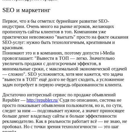
SEO и маркетинг
Первое, что я бы отметил: бурнейшее развитие SEO-
индустрии. Очень много на рынке игроков, желающих
пропихнуть сайты клиентов в топ. Компаниям уже
практически невозможно "выехать" просто на факте оказания
SEO-услуг: нужно быть технологичным, креативным и
красивым.
Понимают это и в компаниях, поэтому допусти i-Media
провозглашает: "Вывести в ТОП — легко. Значительно
увеличить продажи с долгосрочным эффектов, в
минимальные сроки, с максимальной экономической отдачей
— сложно". SEO усложняется, хотя мне кажется, что задача
"вывести в ТОП" ещё долго не будет сходить, а усложнение
задач потребует в первую очередь образованности клиента.
Достаточно интересный сервис по продаже объявлений
Republer —
http://republer.ru/
Судя по описанию, система не
просто показывает объявления пользователя, но и, по сути,
следит за ним — подсовывает нужное, а значит приносящее
больше денег владельцу сайты и больше эффективности
рекламодателю. Как в реальности работает всё — не знаю, не
пробовал. Но с точки зрения технологичности — это шаг
вперёд.