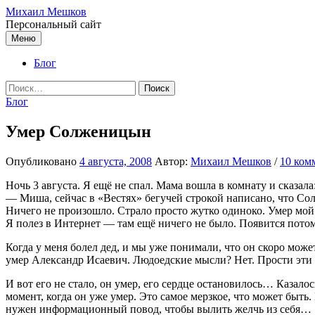
Перейти
Михаил Мешков
к
Персональный сайт
содержимому
Меню
Блог
Найти:
Блог
Умер Солженицын
Опубликовано
4 августа, 2008
Автор:
Михаил Мешков
/
10 ком
Ночь 3 августа. Я ещё не спал. Мама вошла в комнату и сказала
— Миша, сейчас в «Вестях» бегучей строкой написано, что С
Ничего не произошло. Страло просто жутко одиноко. Умер мой
Я полез в Интернет — там ещё ничего не было. Появится потом
Когда у меня болел дед, и мы уже понимали, что он скоро может
умер Александр Исаевич. Людоедские мысли? Нет. Прости эти 
И вот его не стало, он умер, его сердце остановилось… Казал
момент, когда он уже умер. Это самое мерзкое, что может быть
нужен информационный повод, чтобы вылить желчь из себя…