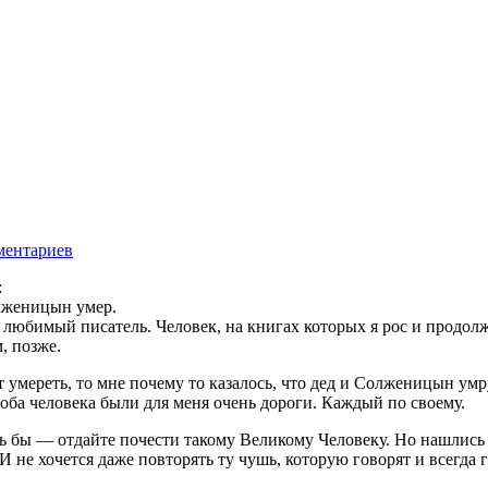
ментариев
:
олженицын умер.
 любимый писатель. Человек, на книгах которых я рос и продол
, позже.
 умереть, то мне почему то казалось, что дед и Солженицын умру
оба человека были для меня очень дороги. Каждый по своему.
ось бы — отдайте почести такому Великому Человеку. Но нашлись
. И не хочется даже повторять ту чушь, которую говорят и всег