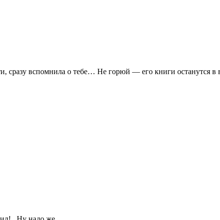
ти, сразу вспомнила о тебе… Не горюй — его книги останутся в в
жил!.. Ну надо же…