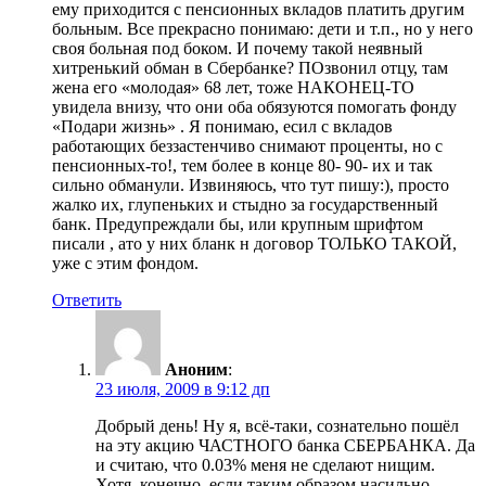
ему приходится с пенсионных вкладов платить другим
больным. Все прекрасно понимаю: дети и т.п., но у него
своя больная под боком. И почему такой неявный
хитренький обман в Сбербанке? ПОзвонил отцу, там
жена его «молодая» 68 лет, тоже НАКОНЕЦ-ТО
увидела внизу, что они оба обязуются помогать фонду
«Подари жизнь» . Я понимаю, есил с вкладов
работающих беззастенчиво снимают проценты, но с
пенсионных-то!, тем более в конце 80- 90- их и так
сильно обманули. Извиняюсь, что тут пишу:), просто
жалко их, глупеньких и стыдно за государственный
банк. Предупреждали бы, или крупным шрифтом
писали , ато у них бланк н договор ТОЛЬКО ТАКОЙ,
уже с этим фондом.
Ответить
Аноним
:
23 июля, 2009 в 9:12 дп
Добрый день! Ну я, всё-таки, сознательно пошёл
на эту акцию ЧАСТНОГО банка СБЕРБАНКА. Да
и считаю, что 0.03% меня не сделают нищим.
Хотя, конечно, если таким образом насильно