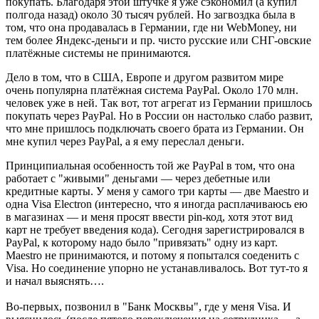
покупать. Благодаря этой штучке я уже сэкономил (а купил
полгода назад) около 30 тысяч рублей. Но загвоздка была в
том, что она продавалась в Германии, где ни WebMoney, ни
тем более Яндекс-деньги и пр. чисто русские или СНГ-овские
платёжные системы не принимаются.
Дело в том, что в США, Европе и другом развитом мире
очень популярна платёжная система PayPal. Около 170 млн.
человек уже в ней. Так вот, тот агрегат из Германии пришлось
покупать через PayPal. Но в России он настолько слабо развит,
что мне пришлось подключать своего брата из Германии. Он
мне купил через PayPal, а я ему переслал деньги.
Принципиальная особенность той же PayPal в том, что она
работает с "живыми" деньгами — через дебетные или
кредитные карты. У меня у самого три карты — две Maestro и
одна Visa Electron (интересно, что я иногда расплачиваюсь ею
в магазинах — и меня просят ввести pin-код, хотя этот вид
карт не требует введения кода). Сегодня зарегистрировался в
PayPal, к которому надо было "привязать" одну из карт.
Maestro не принимаются, и потому я попытался соеденить с
Visa. Но соединение упорно не устанавливалось. Вот тут-то я
и начал выяснять….
Во-первых, позвонил в "Банк Москвы", где у меня Visa. И