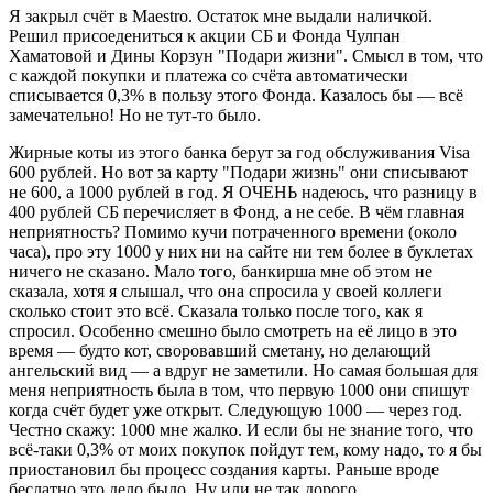
Я закрыл счёт в Maestro. Остаток мне выдали наличкой.
Решил присоедениться к акции СБ и Фонда Чулпан
Хаматовой и Дины Корзун "Подари жизни". Смысл в том, что
с каждой покупки и платежа со счёта автоматически
списывается 0,3% в пользу этого Фонда. Казалось бы — всё
замечательно! Но не тут-то было.
Жирные коты из этого банка берут за год обслуживания Visa
600 рублей. Но вот за карту "Подари жизнь" они списывают
не 600, а 1000 рублей в год. Я ОЧЕНЬ надеюсь, что разницу в
400 рублей СБ перечисляет в Фонд, а не себе. В чём главная
неприятность? Помимо кучи потраченного времени (около
часа), про эту 1000 у них ни на сайте ни тем более в буклетах
ничего не сказано. Мало того, банкирша мне об этом не
сказала, хотя я слышал, что она спросила у своей коллеги
сколько стоит это всё. Сказала только после того, как я
спросил. Особенно смешно было смотреть на её лицо в это
время — будто кот, своровавший сметану, но делающий
ангельский вид — а вдруг не заметили. Но самая большая для
меня неприятность была в том, что первую 1000 они спишут
когда счёт будет уже открыт. Следующую 1000 — через год.
Честно скажу: 1000 мне жалко. И если бы не знание того, что
всё-таки 0,3% от моих покупок пойдут тем, кому надо, то я бы
приостановил бы процесс создания карты. Раньше вроде
беслатно это дело было. Ну или не так дорого.