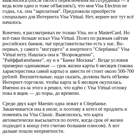
выяснилось (после пятого переключения на сотрудника — а
ведь всем одно и тоже обЪяснять!), что моя Visa Electron не
годна, т.к. она "зарплатная". Предложили приобрести
специально для Интернета Visa Virtual. Нет, вернее вот тут всё
началось.
Конечно, я рассматривал не только Visa, но и MasterCard. Но
всё-таки больше искал Visa Virtual. Полез по разным сайтам
российских банков, чьё представительство есть у нас. Во-
первых, у самого "могущего" и инертного "Сбербанка" Visa
Virtual нету. Нашлась она в "Возрождении",
"Райффайзенбанке", ну и в "Банке Москвы". Везде условия
примерно одинаковые — срок жизни карты 6 месяцев (такова
характеристика самой карты) и завести её стоит около 500-700
рублей. Внушительные, надо сказать, должны быть обЪемы
Интернет-торговли, чтобы карта за 6 месяцев окупилась.
Именно из-за этого я решил, что идёю с Visa Virtual отложу
пока в ящик — до поры, до времени.
Среди двух карт Maestro одна лежит в Сбербанке.
Заканчивается она в июле, и поэтому я хотел её продлить и
поменять на Visa Classic. Выяснилось, что карта
автоматически высылается по почте, когда срок её жизни
подходит к концу (что считаю большим плюсом). А вот
дальше пошли неприятности.