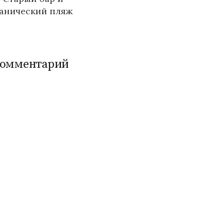
канический пляж
комментарий