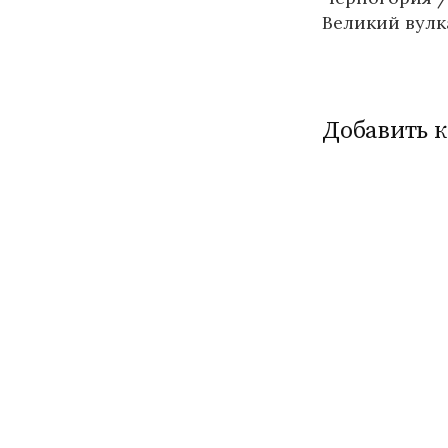
по
Великий вул
записям
Добавить 