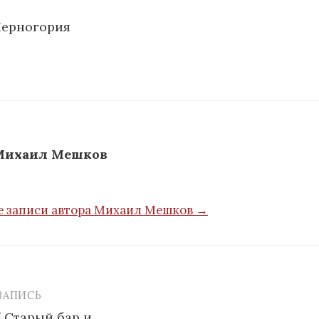
Черногория
Михаил Мешков
е записи автора Михаил Мешков →
ЗАПИСЬ
я
 Старый бар и