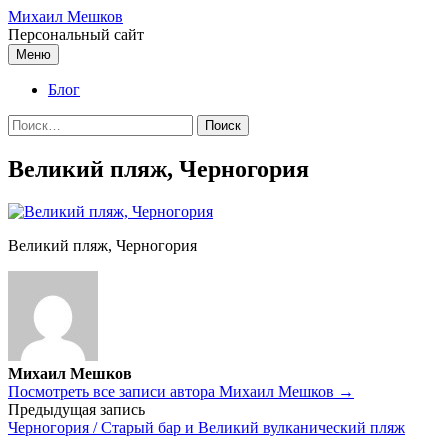
Перейти
Михаил Мешков
к
Персональный сайт
содержимому
Меню
Блог
Найти:
Великий пляж, Черногория
Великий пляж, Черногория
Михаил Мешков
Посмотреть все записи автора Михаил Мешков →
Навигация
Предыдущая запись
Черногория / Старый бар и Великий вулканический пляж
по