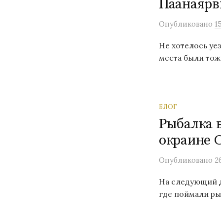
Паанаярв
Опубликовано
1
Не хотелось уе
места были тож
БЛОГ
Рыбалка в
окраине 
Опубликовано
2
На следующий д
где поймали рыб