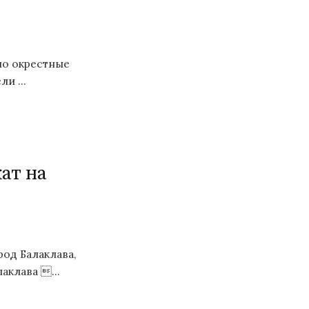
но окрестные
и ...
кат на
од Балаклава,
аклава ...