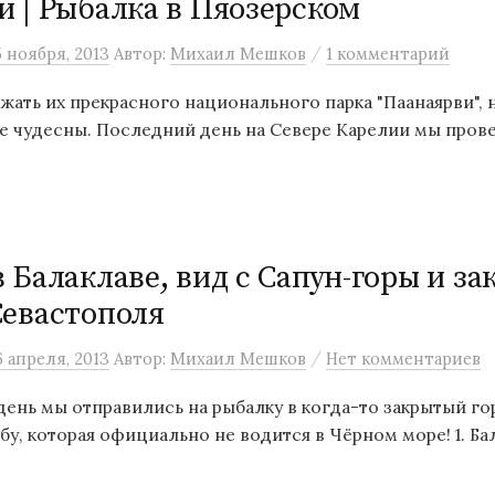
и | Рыбалка в Пяозерском
/
5 ноября, 2013
Автор:
Михаил Мешков
1 комментарий
зжать их прекрасного национального парка "Паанаярви", 
е чудесны. Последний день на Севере Карелии мы провел
 Балаклаве, вид с Сапун-горы и за
Севастополя
/
6 апреля, 2013
Автор:
Михаил Мешков
Нет комментариев
ень мы отправились на рыбалку в когда-то закрытый гор
у, которая официально не водится в Чёрном море! 1. Бал