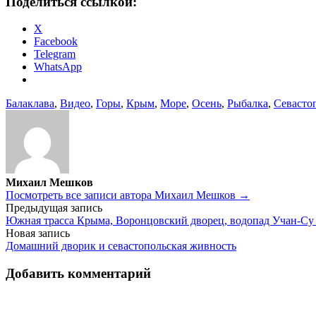
Поделиться ссылкой:
X
Facebook
Telegram
WhatsApp
Балаклава
,
Видео
,
Горы
,
Крым
,
Море
,
Осень
,
Рыбалка
,
Севасто
Михаил Мешков
Посмотреть все записи автора Михаил Мешков →
Навигация
Предыдущая запись
Южная трасса Крыма, Воронцовский дворец, водопад Учан-Су 
по
Новая запись
записям
Домашний дворик и севастопольская живность
Добавить комментарий