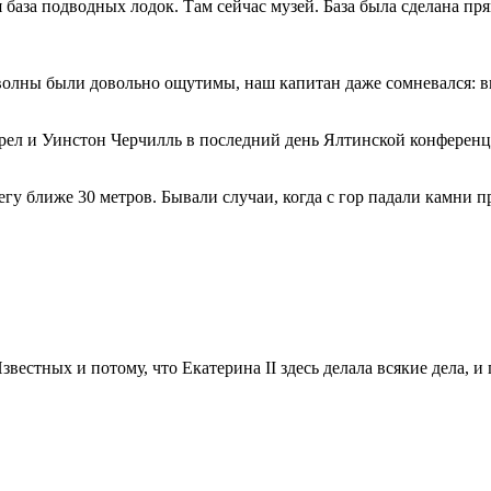
я база подводных лодок. Там сейчас музей. База была сделана пр
 волны были довольно ощутимы, наш капитан даже сомневался: в
мотрел и Уинстон Черчилль в последний день Ялтинской конферен
гу ближе 30 метров. Бывали случаи, когда с гор падали камни п
вестных и потому, что Екатерина II здесь делала всякие дела, и