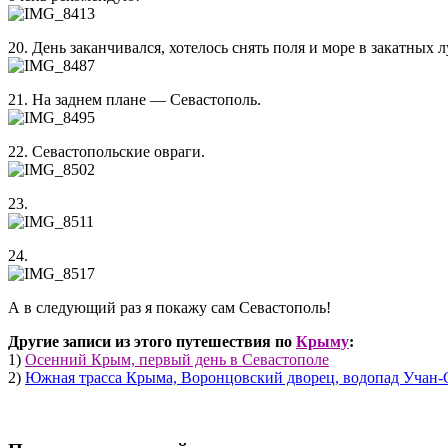
20. День заканчивался, хотелось снять поля и море в закатных л
21. На заднем плане — Севастополь.
22. Севастопольские овраги.
23.
24.
А в следующий раз я покажу сам Севастополь!
Другие записи из этого путешествия по
Крыму
:
1)
Осенний Крым, первый день в Севастополе
2)
Южная трасса Крыма, Воронцовский дворец, водопад Учан-С