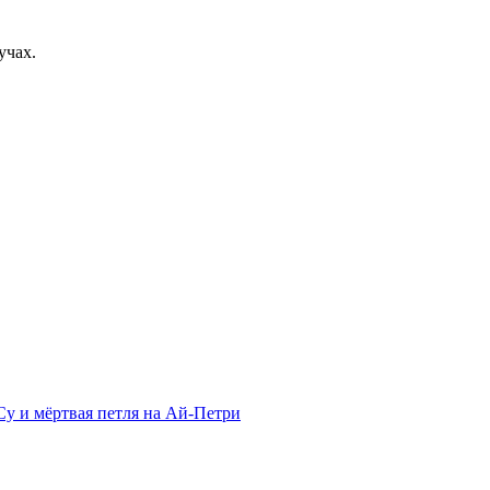
учах.
у и мёртвая петля на Ай-Петри