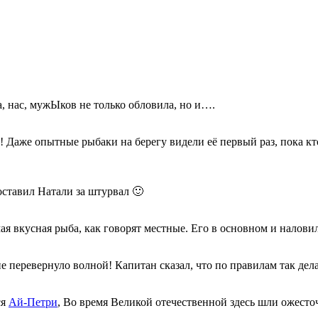
а, нас, мужЫков не только обловила, но и….
Даже опытные рыбаки на берегу видели её первый раз, пока кто-
оставил Натали за штурвал 🙂
я вкусная рыба, как говорят местные. Его в основном и налови
не перевернуло волной! Капитан сказал, что по правилам так дела
ся
Ай-Петри
, Во время Великой отечественной здесь шли ожесточ