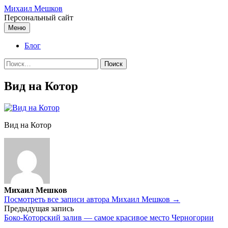
Перейти
Михаил Мешков
к
Персональный сайт
содержимому
Меню
Блог
Найти:
Вид на Котор
Вид на Котор
Михаил Мешков
Посмотреть все записи автора Михаил Мешков →
Навигация
Предыдущая запись
Боко-Которский залив — самое красивое место Черногории
по