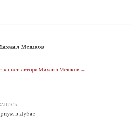
Михаил Мешков
е записи автора Михаил Мешков →
ЗАПИСЬ
я
риум в Дубае