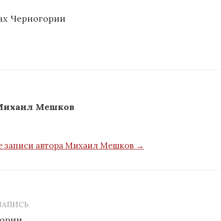
ах Черногории
Михаил Мешков
е записи автора Михаил Мешков →
ЗАПИСЬ
я
гории