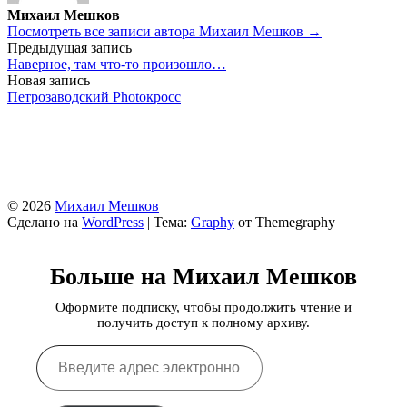
Михаил Мешков
Посмотреть все записи автора Михаил Мешков →
Навигация
Предыдущая запись
Наверное, там что-то произошло…
по
Новая запись
записям
Петрозаводский Photокросс
© 2026
Михаил Мешков
Сделано на
WordPress
|
Тема:
Graphy
от Themegraphy
Больше на Михаил Мешков
Оформите подписку, чтобы продолжить чтение и
получить доступ к полному архиву.
Введите
адрес
электронной
почты…