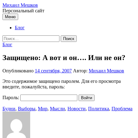
Перейти
Михаил Мешков
к
Персональный сайт
содержимому
Меню
Блог
Найти:
Блог
Защищено: А вот и он…. Или не он?
Опубликовано
14 сентября, 2007
Автор:
Михаил Мешков
Это содержимое защищено паролем. Для его просмотра
введите, пожалуйста, пароль:
Пароль:
Будни
,
Выборы
,
Мир
,
Мысли
,
Новости
,
Политика
,
Проблема