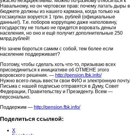
ужасно неэффективны. Можно по-разному относиться к
Навальному, но он чертовски прав: почему латать дыры в
бюджете должны из нашего кармана, когда только на
госзакупках воруется 1 трлн. рублей (официальные
данные!). Т.е. поборов коррупцию даже наполовину,
государству не только не придется воровать деньги
населения, но оно и ещё получит дополнительные 250
млрд.рублей!
Но зачем бороться самим с собой, тем более если
население поддерживает?
Поэтому, чтобы сделать хоть что-то, призываю всех
присоединиться к инициативе об ОТМЕНЕ этого
воровского решения. —
http://pension.fbk.info/
Нужно всего-лишь ввести свои ФИО и электронную почту.
Письма с нашей подписью отправятся в Думу, Совет
Федерации, Правительству и Президенту. Всем —
персонально.
Поддержим —
http://pension.fbk.info/
Поделиться ссылкой:
X