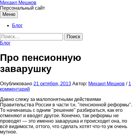
Перейти
Михаил Мешков
к
Персональный сайт
содержимому
Меню
Блог
Найти:
Блог
Про пенсионную
заварушку
Опубликовано
21 октября, 2013
Автор:
Михаил Мешков
/
1
комментарий
Давно слежу за малопонятными действиями
Правительства России в части т.н. "пенсионной реформы".
То начинаешь с одним "решение" разбираться, как его
отменяют и вводят другое. Конечно, так реформы не
проводят — это именно заварушка и происходит она, по
всё видимости, оттого, что сделать хотят что-то уж очень
мутное.