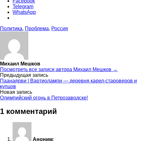
Facebook
Telegram
WhatsApp
Политика
,
Проблема
,
Россия
Михаил Мешков
Посмотреть все записи автора Михаил Мешков →
Навигация
Предыдущая запись
Паанаярви | Вартиолампи — деревня карел-староверов и
по
купцов
Новая запись
записям
Олимпийский огонь в Петрозаводске!
1 комментарий
Аноним
: