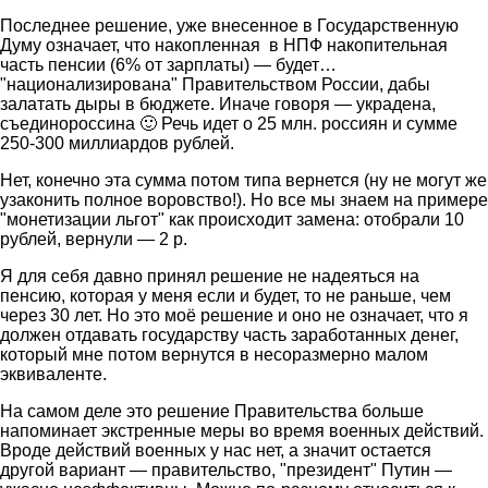
Последнее решение, уже внесенное в Государственную
Думу означает, что накопленная в НПФ накопительная
часть пенсии (6% от зарплаты) — будет…
"национализирована" Правительством России, дабы
залатать дыры в бюджете. Иначе говоря — украдена,
съединороссина 🙂 Речь идет о 25 млн. россиян и сумме
250-300 миллиардов рублей.
Нет, конечно эта сумма потом типа вернется (ну не могут же
узаконить полное воровство!). Но все мы знаем на примере
"монетизации льгот" как происходит замена: отобрали 10
рублей, вернули — 2 р.
Я для себя давно принял решение не надеяться на
пенсию, которая у меня если и будет, то не раньше, чем
через 30 лет. Но это моё решение и оно не означает, что я
должен отдавать государству часть заработанных денег,
который мне потом вернутся в несоразмерно малом
эквиваленте.
На самом деле это решение Правительства больше
напоминает экстренные меры во время военных действий.
Вроде действий военных у нас нет, а значит остается
другой вариант — правительство, "президент" Путин —