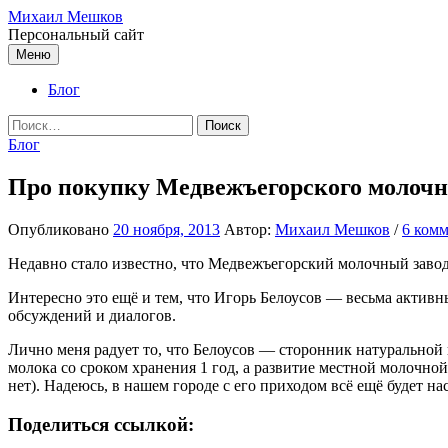
Перейти
Михаил Мешков
к
Персональный сайт
содержимому
Меню
Блог
Найти:
Блог
Про покупку Медвежъегорского молочно
Опубликовано
20 ноября, 2013
Автор:
Михаил Мешков
/
6 ком
Недавно стало известно, что Медвежъегорский молочный зав
Интересно это ещё и тем, что Игорь Белоусов — весьма актив
обсуждений и диалогов.
Лично меня радует то, что Белоусов — сторонник натуральной
молока со сроком хранения 1 год, а развитие местной молочно
нет). Надеюсь, в нашем городе с его приходом всё ещё будет н
Поделиться ссылкой: