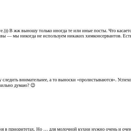
е.))) В жж выношу только иногда те или иные посты. Что касае
вы — мы никогда не используем никаких химконсервантов. Есть
уду следить внимательнее, а то выноски «пролистываются». Успе
вильно думаю? 😉
ня в приоритетах. Но … для молочной кухни нужно очень и очен