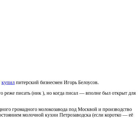
,
купил
питерский бизнесмен Игорь Белоусов.
го реже писать (ник
), но когда писал — вполне был открыт для
одного громадного молокозавода под Москвой и производство
состоянием молочной кухни Петрозаводска (если коротко — её