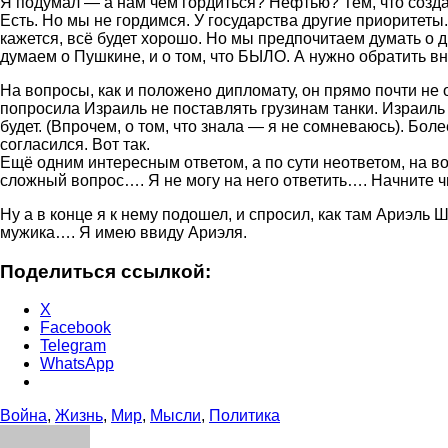
Я подумал — а нам чем гордиться? Нефтью? Тем, что созд
Есть. Но мы не гордимся. У государства другие приоритеты
кажется, всё будет хорошо. Но мы предпочитаем думать о д
думаем о Пушкине, и о том, что БЫЛО. А нужно обратить 
На вопросы, как и положено дипломату, он прямо почти не 
попросила Израиль не поставлять грузинам танки. Израиль с
будет. (Впрочем, о том, что знала — я не сомневаюсь). Бол
согласился. Вот так.
Ещё одним интересным ответом, а по сути неответом, на в
сложный вопрос…. Я не могу на него ответить…. Начните чи
Ну а в конце я к нему подошел, и спросил, как там Ариэль 
мужика…. Я имею ввиду Ариэля.
Поделиться ссылкой:
X
Facebook
Telegram
WhatsApp
Война
,
Жизнь
,
Мир
,
Мысли
,
Политика