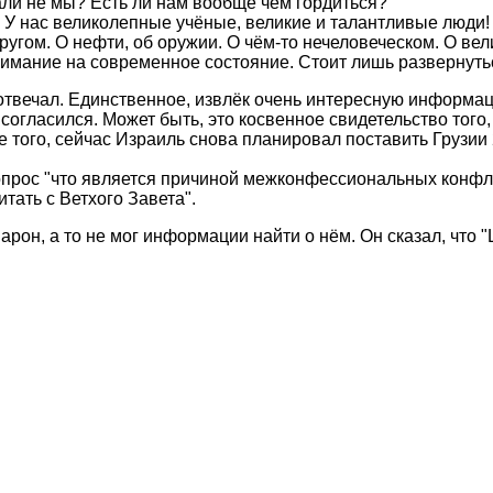
али не мы? Есть ли нам вообще чем гордиться?
. У нас великолепные учёные, великие и талантливые люди! 
ругом. О нефти, об оружии. О чём-то нечеловеческом. О ве
внимание на современное состояние. Стоит лишь развернут
отвечал. Единственное, извлёк очень интересную информаци
огласился. Может быть, это косвенное свидетельство того, 
ее того, сейчас Израиль снова планировал поставить Грузии
опрос "что является причиной межконфессиональных конфли
тать с Ветхого Завета".
Шарон, а то не мог информации найти о нём. Он сказал, что