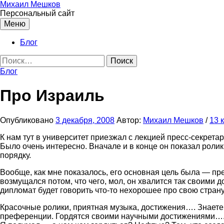
Перейти
Михаил Мешков
к
Персональный сайт
содержимому
Меню
Блог
Найти:
Блог
Про Израиль
Опубликовано
3 декабря, 2008
Автор:
Михаил Мешков
/
13 
К нам тут в университет приезжал с лекцией пресс-секрет
Было очень интересно. Вначале и в конце он показал ролик
порядку.
Вообще, как мне показалось, его основная цель была — пр
возмущался потом, что чего, мол, он хвалится так своими д
дипломат будет говорить что-то нехорошее про свою страну?
Красочные ролики, приятная музыка, достижения…. Знаете я
преференции. Гордятся своими научными достижениями…