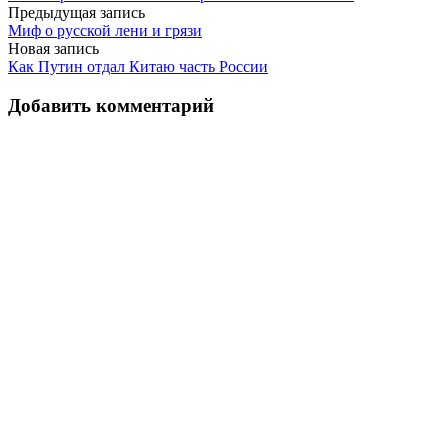
Навигация
Предыдущая запись
Миф о русской лени и грязи
по
Новая запись
записям
Как Путин отдал Китаю часть России
Добавить комментарий