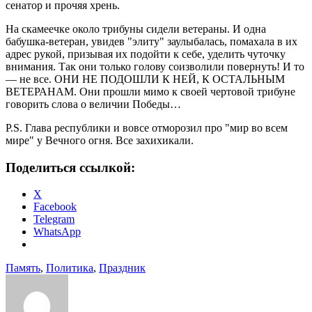
сенатор и прочяя хрень.
На скамеечке около трибуны сидели ветераны. И одна
бабушка-ветеран, увидев "элиту" заулыбалась, помахала в их
адрес рукой, призывая их подойти к себе, уделить чуточку
внимания. Так они только голову соизволили повернуть! И то
— не все. ОНИ НЕ ПОДОШЛИ К НЕЙ, К ОСТАЛЬНЫМ
ВЕТЕРАНАМ. Они прошли мимо к своей чертовой трибуне
говорить слова о величии Победы…
P.S. Глава республики и вовсе отморозил про "мир во всем
мире" у Вечного огня. Все захихикали.
Поделиться ссылкой:
X
Facebook
Telegram
WhatsApp
Память
,
Политика
,
Праздник