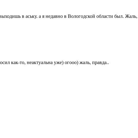
 выходишь в аську. а я недавно в Вологодской области был. Жаль,
росил как-то, неактуальна уже) огооо) жаль, правда..