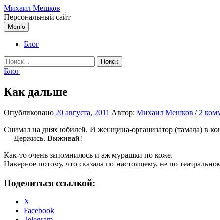
Перейти
Михаил Мешков
к
Персональный сайт
содержимому
Меню
Блог
Найти:
Блог
Как дальше
Опубликовано
20 августа, 2011
Автор:
Михаил Мешков
/
2 ком
Снимал на днях юбилей. И женщина-организатор (тамада) в кон
— Держись. Выживай!
Как-то очень запомнилось и аж мурашки по коже.
Наверное потому, что сказала по-настоящему, не по театральном
Поделиться ссылкой:
X
Facebook
Telegram