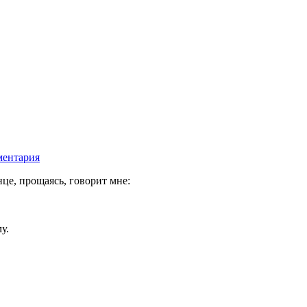
ментария
це, прощаясь, говорит мне:
у.