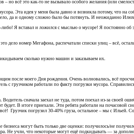
ов – но всё это как-то не вызывало особого желания (или смелост
сора. Эта идея у меня была давно и возникла потому, что на со
то дело, да и одному сложно было бы потянуть. И неожиданно
-либо! Я вставал и ложился с мыслью о мусоре! Я постоянно об э
это дело номер Мегафона, распечатали списки улиц – всё, остал
прикидываем сколько нужно машин и заказываем их.
ющим после моего Дня рождения. Очень волновались, всё просчи
ь с грузчиком работали по факту погрузки мусора. Справились з
одитель сначала заехал не туда, потом поехал из-за своей ошиб
т будет. В итоге приехали. Эти ребята работали на почасовой си
 всё! Грузчик погрузил 30-40% груза, остальное – мы с Ильей. С
ке бизнеса могут быть только две оценки: получилось/не получи
а. Не учли, что некоторые могут ещё подкидывать — за дополнит