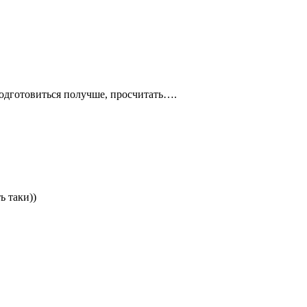
одготовиться получше, просчитать….
ь таки))