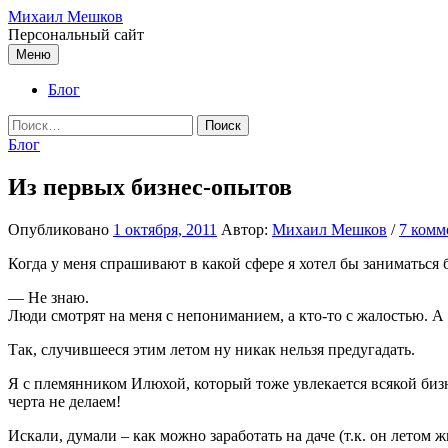
Перейти
Михаил Мешков
к
Персональный сайт
содержимому
Меню
Блог
Найти:
Блог
Из первых бизнес-опытов
Опубликовано
1 октября, 2011
Автор:
Михаил Мешков
/
7 комм
Когда у меня спрашивают в какой сфере я хотел бы заниматься 
— Не знаю.
Люди смотрят на меня с непониманием, а кто-то с жалостью. А я
Так, случившееся этим летом ну никак нельзя предугадать.
Я с племянником Илюхой, который тоже увлекается всякой бизн
черта не делаем!
Искали, думали – как можно заработать на даче (т.к. он летом 