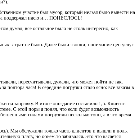
и?).
бственном участке был мусор, который нельзя было вывести на
 Илюха поддержал идею и… ПОНЕСЛОСЬ!
том думал, всё остальное было не столь интересно, как
ьных затрат не было. Далее были звонки, понимание цен услуг
тывали, пересчитывали, думали, что может пойти не так.
а полтора часа! В середине погрузки стало ясно: все заказы в
ки на заправку. В итоге опоздание составило 1,5. Клиенты
стеме. С этой поры я понял, что если будет возможность
обственными силами погрузили несколько тонн, а в это время
лось). Мы обслужили только часть клиентов и вышли в ноль.
ельную плату, но объем-то забивался. Это что касается