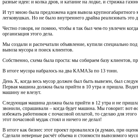
разные идеи: и колка дров, и катание на лодке, и стрижка газон
И тут мною была предложена идея вывоза крупногабаритного му
легковушках. Но не было внутреннего драйва реализовать э
Честно говоря, не помню, чтобы я так был чем-то увлечен когда
организация этого дела.
Мы создали и распечатали объявление, купили специально под 
вывоза мусора и поиск клиентов.
Собственно, схема была проста: мы собираем базу клиентов, 
В итоге мусора набралось на два КАМАЗа по 13 тонн.
День X, когда весь мусор должен был быть вывезен, был следу
Первая машина должна была прийти в 10 утра и пришла. Водител
машину не влезут.
Следующая машина должна была прийти в 12 утра и не пришла. В
звонили, спрашивали – когда будет машина. Мы говорит: вот-во
избежать работников с почасовой оплатой, то сделаю для этого
этот почасовой мудак стоял и ничего не делал!
В итоге как бизнес этот проект провалился (я думаю, при оцен
Сделали неверные расчёт объема и стоимости вывозимого мусор