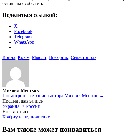
остальных событий.
Поделиться ссылкой:
X
Facebook
Telegram
WhatsApp
Война
,
Крым
,
Мысли
,
Праздник
,
Севастополь
Михаил Мешков
Посмотреть все записи автора Михаил Мешков →
Навигация
Предыдущая запись
Украина -> Россия
по
Новая запись
записям
К чёрту вашу политику
Вам также может понравиться