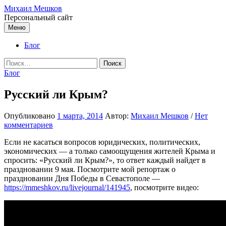
Перейти
Михаил Мешков
к
Персональный сайт
содержимому
Меню
Блог
Найти:
Блог
Русский ли Крым?
Опубликовано
1 марта, 2014
Автор:
Михаил Мешков
/
Нет
комментариев
Если не касаться вопросов юридических, политических,
экономических — а только самоощущения жителей Крыма и
спросить: «Русский ли Крым?», то ответ каждый найдет в
праздновании 9 мая. Посмотрите мой репортаж о
праздновании Дня Победы в Севастополе —
https://mmeshkov.ru/livejournal/141945
, посмотрите видео: