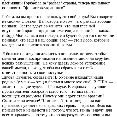
клеймящий Горбачёва за "развал" страны, теперь призывает
остановить "фашистов-украинцев".
Ребята, да вы просто не используете свой разум! Вы говорите
не своими словами. Вы говорите о том, чего раньше вообще
не знали. Завтра вдруг выяснится, что наш главный
внутренний враг — предприниматели, а внешний — какая-
нибудь Монголия, и вы поверите и будете бороться с ними, не
понимая, что ваш и наш общий враг — это выбор, который
мы делаем и не использованный разум.
Я больше не хочу писать здесь о политике, не хочу, чтобы
меня читали и воспринимали написанное мною на веру без
всяких размышлений. Не хочу давать ложное успокоение
вашей мысли, не хочу, чтобы вы сбрасывали с себя
ответственность за свои поступки.
Друзья, думайте, создавайте! В Украине находятся наши
родные (у меня — отец и братья и много кто ещё). В США —
люди, творящие чудеса в IT и науке. В европах — лучшие
производители товаров и всего того, что заставляет
восхищаться разумом. Почему они вдруг стали врагами?
Смотрите на лучшее! Помните об этом тогда, когда вас
призывают увидеть во вчерашних героях — врагов. Ведь вас
призывают к ненависти не потому, что эта тайна "вдруг" для
всех открылась, а потому что во внеразумном состоянии вы