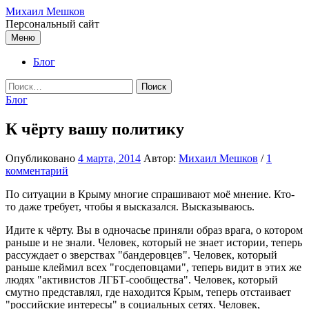
Перейти
Михаил Мешков
к
Персональный сайт
содержимому
Меню
Блог
Найти:
Блог
К чёрту вашу политику
Опубликовано
4 марта, 2014
Автор:
Михаил Мешков
/
1
комментарий
По ситуации в Крыму многие спрашивают моё мнение. Кто-
то даже требует, чтобы я высказался. Высказываюсь.
Идите к чёрту. Вы в одночасье приняли образ врага, о котором
раньше и не знали. Человек, который не знает истории, теперь
рассуждает о зверствах "бандеровцев". Человек, который
раньше клеймил всех "госдеповцами", теперь видит в этих же
людях "активистов ЛГБТ-сообщества". Человек, который
смутно представлял, где находится Крым, теперь отстаивает
"российские интересы" в социальных сетях. Человек,